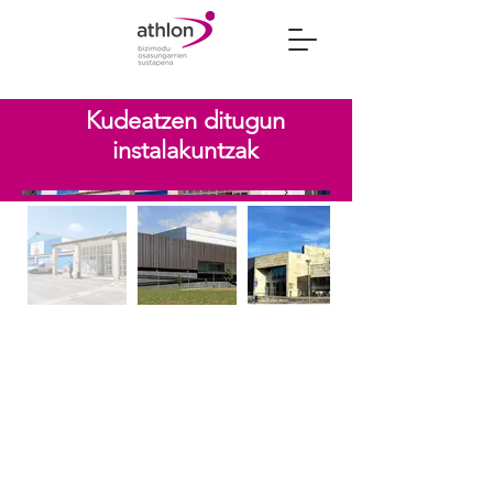
Kudeatzen ditugun
instalakuntzak